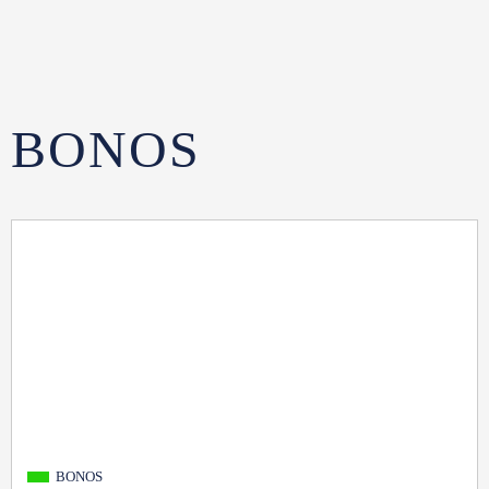
BONOS
BONOS