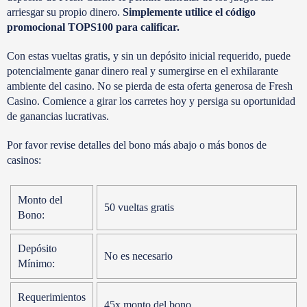
arriesgar su propio dinero.
Simplemente utilice el código
promocional TOPS100 para calificar.
Con estas vueltas gratis, y sin un depósito inicial requerido, puede
potencialmente ganar dinero real y sumergirse en el exhilarante
ambiente del casino. No se pierda de esta oferta generosa de Fresh
Casino. Comience a girar los carretes hoy y persiga su oportunidad
de ganancias lucrativas.
Por favor revise detalles del bono más abajo o más bonos de
casinos:
Monto del
50 vueltas gratis
Bono:
Depósito
No es necesario
Mínimo:
Requerimientos
45x monto del bono