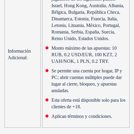
Israel, Hong Kong, Australia, Albania,
Bélgica, Bulgaria, República Checa,
Dinamarca, Estonia, Francia, Italia,
Letonia, Lituania, México, Portugal,
Romania, Serbia, España, Suecia,
Reino Unido, Estados Unidos.
Monto máximo de las apuestas: 10
Información
RUB, 0.2 USD/EUR, 100 KZT, 2
Adicional:
UAH/NOK, 1 PLN, 0.2 TRY.
Se permite una cuenta por hogar, IP y
PC; abrir cuentas múltiples puede dar
lugar al cierre, bloqueo, y apuestas
anuladas.
Esta oferta está disponible solo para los
clientes de +18.
Aplican términos y condiciones.