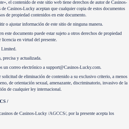
te», el contenido de este sitio web tiene derechos de autor de Casinos-
os de Casinos-Lucky aceptan que cualquier copia de estos documentos
isos de propiedad contenidos en este documento.
ir o ajustar información de este sitio de ninguna manera.
en este documento puede estar sujeto a otros derechos de propiedad
licencia en virtud del presente.
 Limited.
 precisa y actualizada.
nos un correo electrónico a support@Casinos-Lucky.com.
solicitud de eliminación de contenido a su exclusivo criterio, a menos
eno, de orientación sexual, amenazante, discriminatorio, invasivo de la
ión de cualquier ley internacional.
CS /
e casinos de Casinos-Lucky /AGCCS/, por la presente acepta los