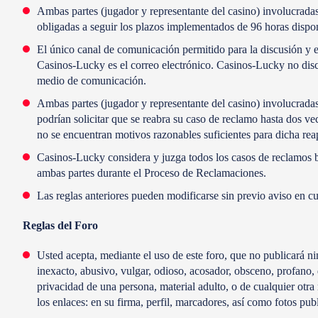
Ambas partes (jugador y representante del casino) involucrad
obligadas a seguir los plazos implementados de 96 horas dispo
El único canal de comunicación permitido para la discusión y 
Casinos-Lucky es el correo electrónico. Casinos-Lucky no disc
medio de comunicación.
Ambas partes (jugador y representante del casino) involucrad
podrían solicitar que se reabra su caso de reclamo hasta dos ve
no se encuentran motivos razonables suficientes para dicha rea
Casinos-Lucky considera y juzga todos los casos de reclamos 
ambas partes durante el Proceso de Reclamaciones.
Las reglas anteriores pueden modificarse sin previo aviso en c
Reglas del Foro
Usted acepta, mediante el uso de este foro, que no publicará ni
inexacto, abusivo, vulgar, odioso, acosador, obsceno, profano, 
privacidad de una persona, material adulto, o de cualquier otra
los enlaces: en su firma, perfil, marcadores, así como fotos pub