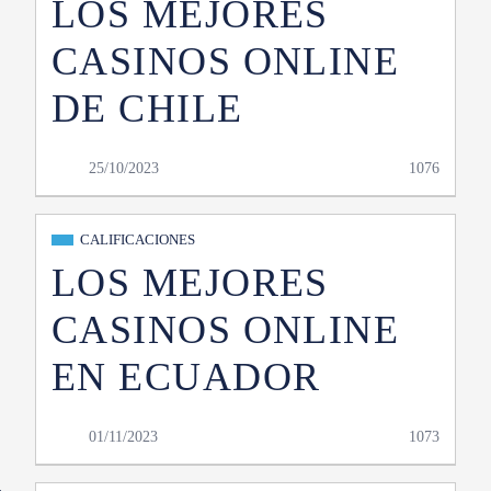
LOS MEJORES
CASINOS ONLINE
DE CHILE
25/10/2023
1076
CALIFICACIONES
LOS MEJORES
CASINOS ONLINE
EN ECUADOR
01/11/2023
1073
.