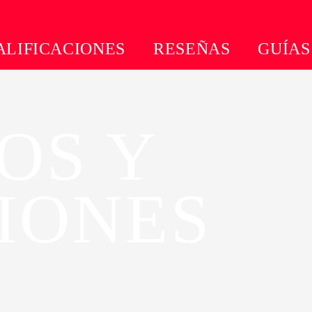
ALIFICACIONES
RESEÑAS
GUÍAS
OS Y
IONES