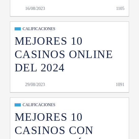
16/08/2023
1105
CALIFICACIONES
MEJORES 10
CASINOS ONLINE
DEL 2024
29/08/2023
1091
CALIFICACIONES
MEJORES 10
CASINOS CON