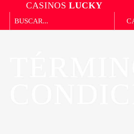
CASINOS
LUCKY
C
TÉRMIN
CONDIC