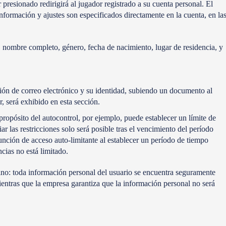
r presionado redirigirá al jugador registrado a su cuenta personal. El
nformación y ajustes son especificados directamente en la cuenta, en la
, nombre completo, género, fecha de nacimiento, lugar de residencia, y
ción de correo electrónico y su identidad, subiendo un documento al
r, será exhibido en esta sección.
 propósito del autocontrol, por ejemplo, puede establecer un límite de
 las restricciones solo será posible tras el vencimiento del período
unción de acceso auto-limitante al establecer un período de tiempo
ncias no está limitado.
ino: toda información personal del usuario se encuentra seguramente
entras que la empresa garantiza que la información personal no será