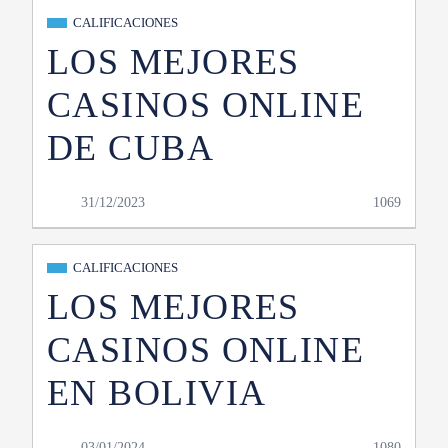
CALIFICACIONES
LOS MEJORES
CASINOS ONLINE
DE CUBA
31/12/2023
1069
CALIFICACIONES
LOS MEJORES
CASINOS ONLINE
EN BOLIVIA
03/01/2024
1080