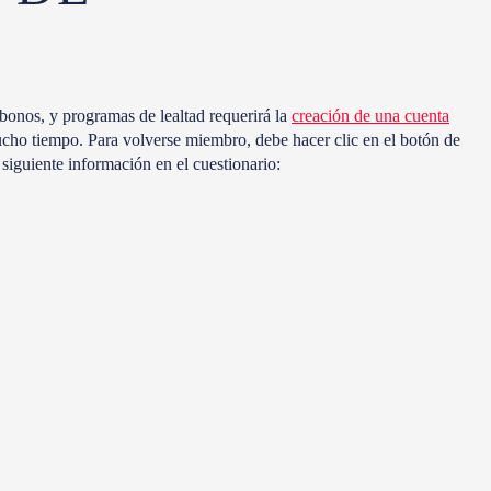
bonos, y programas de lealtad requerirá la
creación de una cuenta
ucho tiempo. Para volverse miembro, debe hacer clic en el botón de
 siguiente información en el cuestionario: