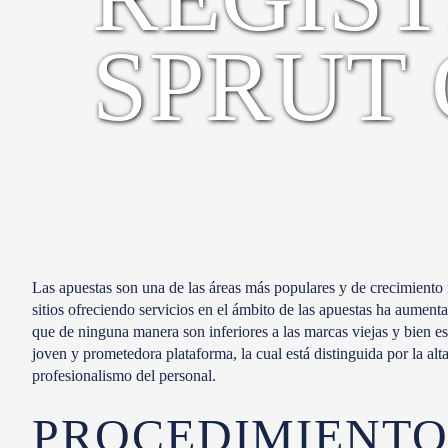
SPRUT
Las apuestas son una de las áreas más populares y de crecimiento
sitios ofreciendo servicios en el ámbito de las apuestas ha aumenta
que de ninguna manera son inferiores a las marcas viejas y bien e
joven y prometedora plataforma, la cual está distinguida por la alt
profesionalismo del personal.
PROCEDIMIENTO