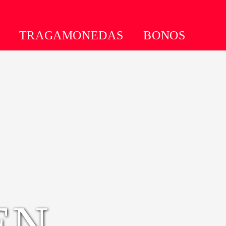
TRAGAMONEDAS
BONOS
EN