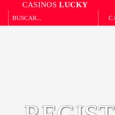
CASINOS
LUCKY
C
REGIS