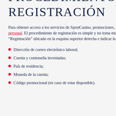
REGISTRACIÓN
Para obtener acceso a los servicios de SprutCasino, promociones, 
personal
. El procedimiento de registración es simple y no toma m
“Registración” ubicado en la esquina superior derecha e indicar la
Dirección de correo electrónico laboral;
Cuenta y contraseña inventadas;
País de residencia;
Moneda de la cuenta;
Código promocional (en caso de estar disponible).