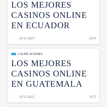
LOS MEJORES
CASINOS ONLINE
EN ECUADOR
01/11/2023
1074
CALIFICACIONES
LOS MEJORES
CASINOS ONLINE
EN GUATEMALA
03/11/2023
1073