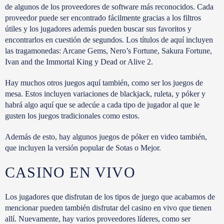
de algunos de los proveedores de software más reconocidos. Cada
proveedor puede ser encontrado fácilmente gracias a los filtros
útiles y los jugadores además pueden buscar sus favoritos y
encontrarlos en cuestión de segundos. Los títulos de aquí incluyen
las tragamonedas: Arcane Gems, Nero’s Fortune, Sakura Fortune,
Ivan and the Immortal King y Dead or Alive 2.
Hay muchos otros juegos aquí también, como ser los juegos de
mesa. Estos incluyen variaciones de blackjack, ruleta, y póker y
habrá algo aquí que se adecúe a cada tipo de jugador al que le
gusten los juegos tradicionales como estos.
Además de esto, hay algunos juegos de póker en video también,
que incluyen la versión popular de Sotas o Mejor.
CASINO EN VIVO
Los jugadores que disfrutan de los tipos de juego que acabamos de
mencionar pueden también disfrutar del casino en vivo que tienen
allí. Nuevamente, hay varios proveedores líderes, como ser