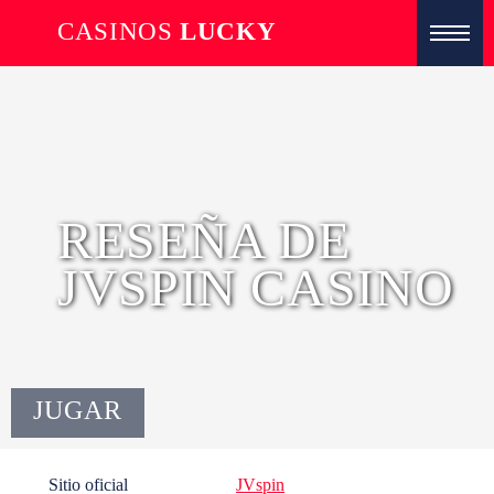
CASINOS
LUCKY
RESEÑA DE
JVSPIN CASINO
JUGAR
Sitio oficial
JVspin