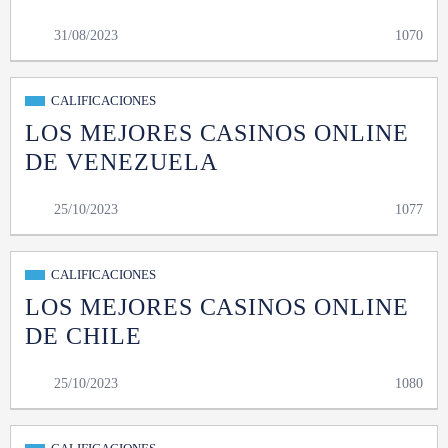
31/08/2023
1070
CALIFICACIONES
LOS MEJORES CASINOS ONLINE
DE VENEZUELA
25/10/2023
1077
CALIFICACIONES
LOS MEJORES CASINOS ONLINE
DE CHILE
25/10/2023
1080