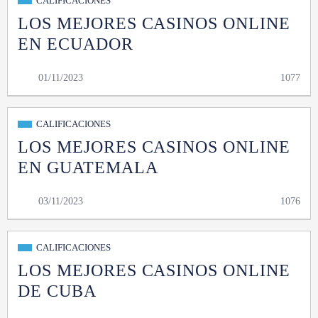
CALIFICACIONES
LOS MEJORES CASINOS ONLINE
EN ECUADOR
01/11/2023
1077
CALIFICACIONES
LOS MEJORES CASINOS ONLINE
EN GUATEMALA
03/11/2023
1076
CALIFICACIONES
LOS MEJORES CASINOS ONLINE
DE CUBA