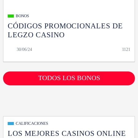
BONOS
CÓDIGOS PROMOCIONALES DE
LEGZO CASINO
30/06/24
1121
TODOS LOS BONOS
CALIFICACIONES
LOS MEJORES CASINOS ONLINE